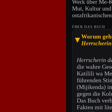
Werk über Me-Ka
Mut, Kultur und
ostafrikanischen
ÜBER DAS BUCH
Worum geht
▶
Herrscherin
Herrscherin d
die wahre Ges
Katilili wa Me
führenden Sti
(Mijikenda) i
gegen die Kolo
Das Buch verb
Fakten mit lit