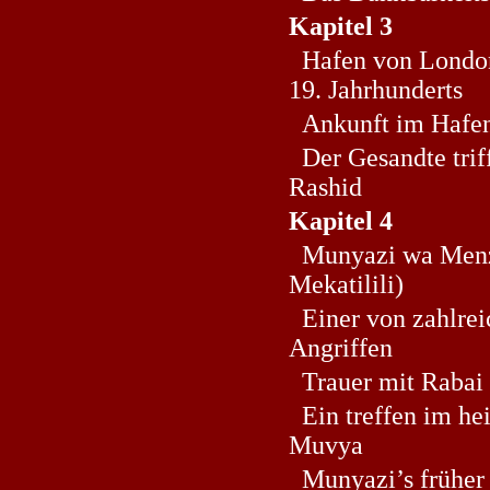
Kapitel 3
Hafen von London
19. Jahrhunderts
Ankunft im Hafe
Der Gesandte trif
Rashid
Kapitel 4
Munyazi wa Menza
Mekatilili)
Einer von zahlrei
Angriffen
Trauer mit Rabai
Ein treffen im he
Muvya
Munyazi’s früher 