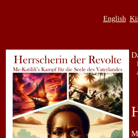
English
Ki
D
-
H
(
Me