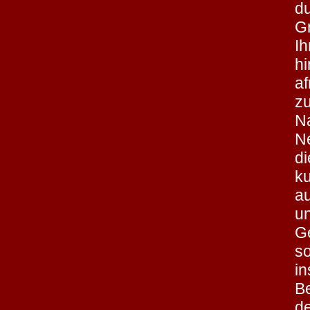
d
G
I
h
a
z
N
Ne
d
ku
a
u
Ge
s
in
Be
de