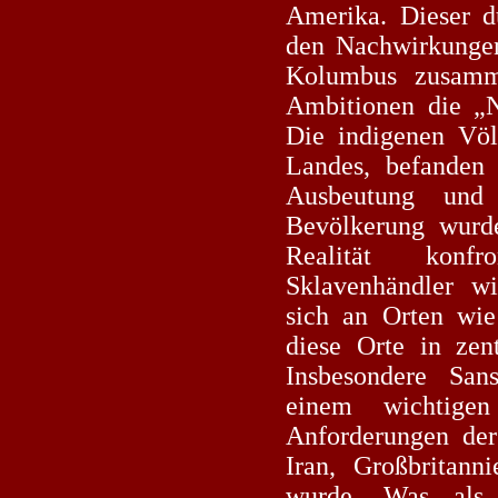
Amerika. Dieser d
den Nachwirkungen
Kolumbus zusamm
Ambitionen die „N
Die indigenen Völk
Landes, befanden 
Ausbeutung und 
Bevölkerung wurde
Realität konfr
Sklavenhändler 
sich an Orten wie
diese Orte in zen
Insbesondere San
einem wichtige
Anforderungen der
Iran, Großbritann
wurde. Was als 