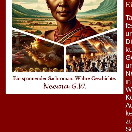
E
Ta
f
u
D
k
G
un
Ne
i
W
K
A
ke
z
S