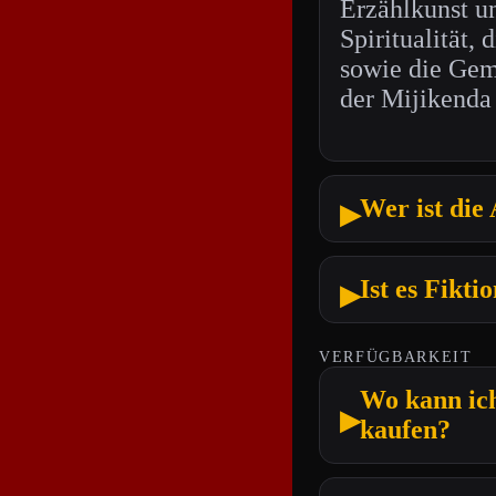
Erzählkunst u
Spiritualität, 
sowie die Gem
der Mijikenda 
Wer ist die
▶
Ist es Fikt
▶
VERFÜGBARKEIT
Wo kann ic
▶
kaufen?