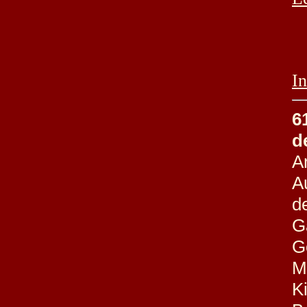
In
6
d
A
A
d
G
G
M
K