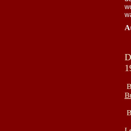
wo
wa
A
D
1
B
B
B
L