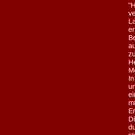
"
ve
L
e
Be
a
z
He
Mö
In
u
ei
m
Er
D
d