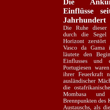
Die Ankun
Einflüsse s
Jahrhundert
Die Ruhe dieser G
durch die Segel 
Horizont zerstör
Vasco da Gama i
läutete den Begi
Einflusses und 
Portugiesen ware
ihrer Feuerkraft 
ausländischer Mäch
die ostafrikanisch
Mombasa und 
Brennpunkten des K
Austauschs, als di